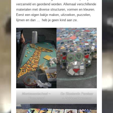
verzameld en geordend worden. Allemaal verschillende
materialen met diverse structuren, vormen en kleuren.
Eerst een eigen bakje maken, uitzoeken, puzzelen,
lijmen en dan … heb je geen kind aan ze.
Montessorischool ~
De Bloeiende Perelaar
Purmerend
~ Zuidoostbeemster