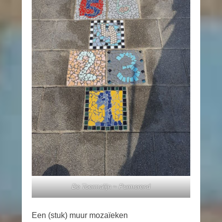
De Toermalijn ~ Purmerend
Een (stuk) muur mozaïeken