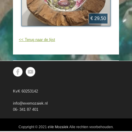
€ 29,50
<< Terug naar de lijst
KvK 60253142
info@evemozaiek.nl
06- 341 87 401
Copyright © 2021
eVe Mozaïek
Alle rechten voorbehouden.