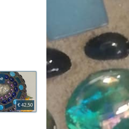
ne
€ 42,50