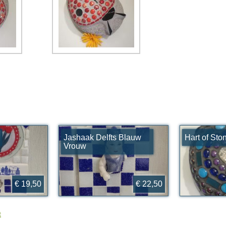
Jashaak Delfts Blauw
Hart of Sto
Vrouw
€ 19,50
€ 22,50
t