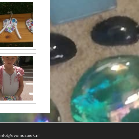
info@evemozaiek.nl