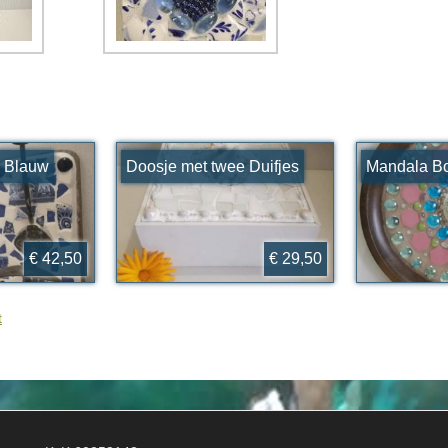
s Blauw
Doosje met twee Duifjes
Mandala B
€ 42,50
€ 29,50
t