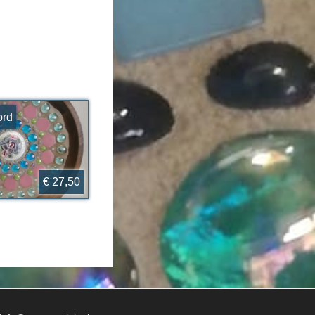
ord
€ 27,50