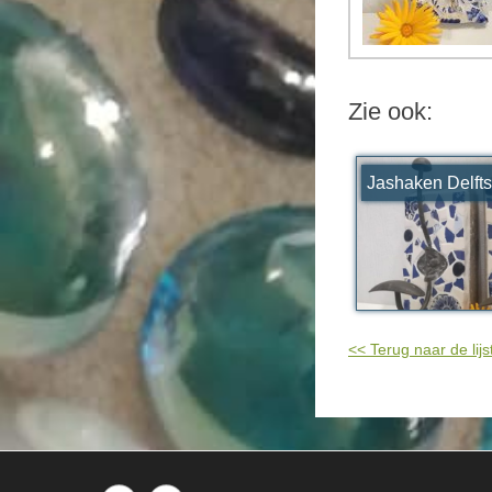
Zie ook:
Jashaken Delft
<< Terug naar de lijs